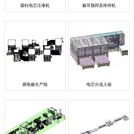
圆柱电芯注液机
极耳预焊及终焊机
膜电极生产线
电芯分选入箱