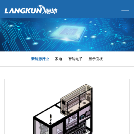
新能源行业
家电
智能电子
显示面板