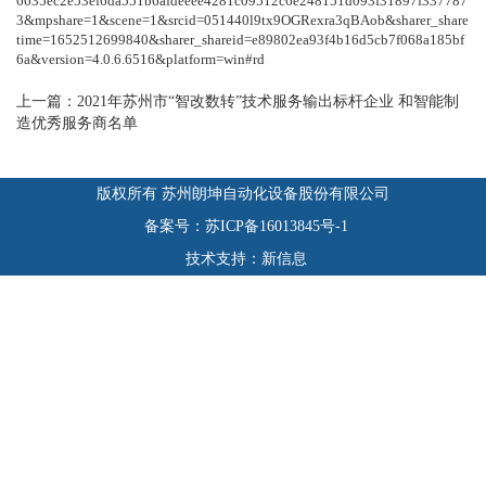
6635ec2e53ef6da551b6afdeeee4281c09512c6e248151d093f31897f337787
3&mpshare=1&scene=1&srcid=051440l9tx9OGRexra3qBAob&sharer_share
time=1652512699840&sharer_shareid=e89802ea93f4b16d5cb7f068a185bf
6a&version=4.0.6.6516&platform=win#rd
上一篇：2021年苏州市“智改数转”技术服务输出标杆企业 和智能制
造优秀服务商名单
版权所有 苏州朗坤自动化设备股份有限公司
备案号：苏ICP备16013845号-1
技术支持：新信息