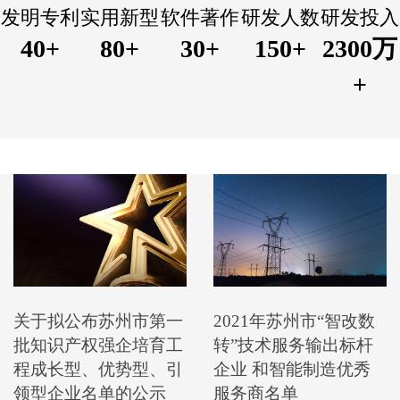
发明专利
实用新型
软件著作
研发人数
研发投入
40
+
80
+
30
+
150
+
2300
万
+
关于拟公布苏州市第一
2021年苏州市“智改数
批知识产权强企培育工
转”技术服务输出标杆
程成长型、优势型、引
企业 和智能制造优秀
领型企业名单的公示
服务商名单