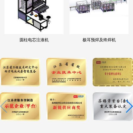
圆柱电芯注液机
极耳预焊及终焊机